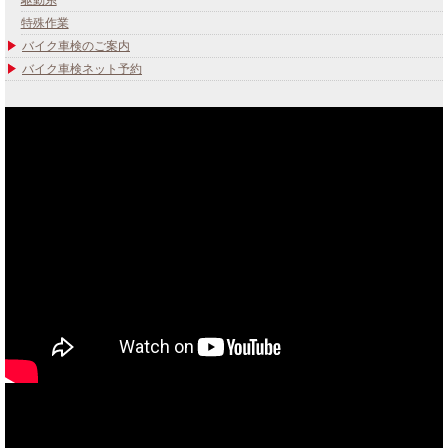
駆動系
特殊作業
バイク車検のご案内
バイク車検ネット予約
あなたのバイク夢みてませんか？
当社買取ブランド バイクボーイTVCM放映中