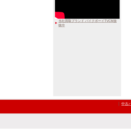
当社買取ブランド バイクボーイTVCM放
映中
中古