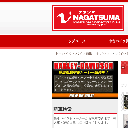
トップページ
中古バイク
中古バイク・バイク買取 ナガツマ
バイク
ナガツマでは優良ハーレー中古車を多数展示
中ですスポーツスターからツーリングシリー
ガソ
ズまで納得の品揃えで皆様のご来店をお待ち
しております。
新車バイクをメーカーから検索できます。輸
入車・逆輸入車も取り扱っております。