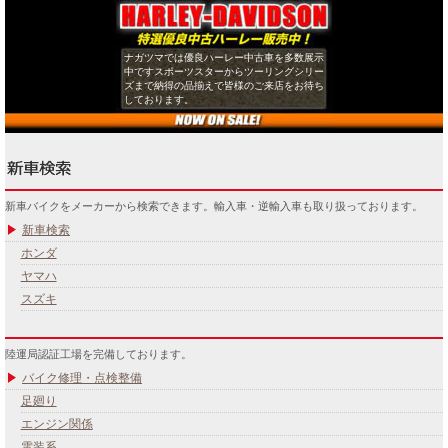
ナガツマでは優良ハーレー中古車を多数展示
中ですスポーツスターからツーリングシリー
ズまで納得の品揃えで皆様のご来店をお待ち
しております。
新車バイクをメーカーから検索できます。輸入車・逆輸入車も取り扱っております。
新車検索
ホンダ
ヤマハ
スズキ
陸運局認証工場を完備しております。
バイク修理・点検整備
足廻り
エンジン関係
電装系