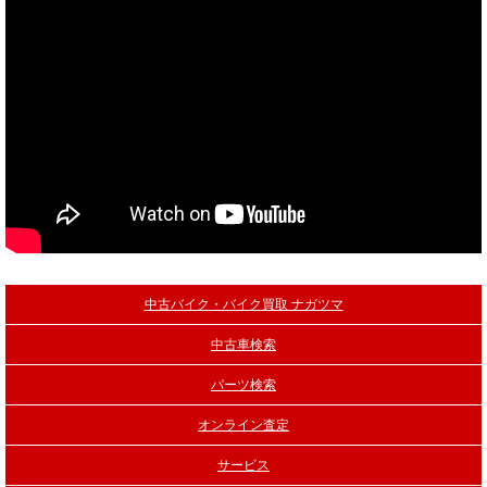
当社買取ブランド バイクボーイTVCM放映中
中古バイク・バイク買取 ナガツマ
中古車検索
パーツ検索
オンライン査定
サービス