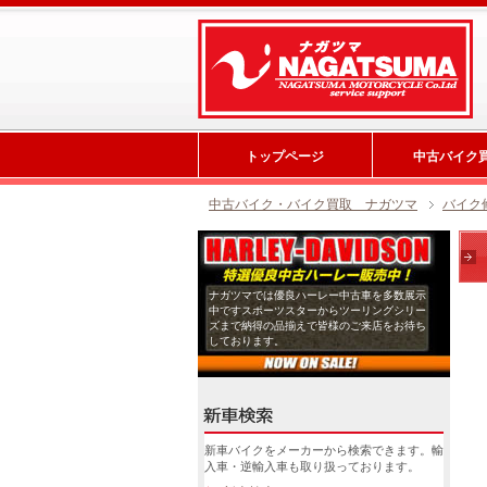
トップページ
中古バイク
中古バイク・バイク買取 ナガツマ
バイク
ナガツマでは優良ハーレー中古車を多数展示
中ですスポーツスターからツーリングシリー
ズまで納得の品揃えで皆様のご来店をお待ち
しております。
新車バイクをメーカーから検索できます。輸
入車・逆輸入車も取り扱っております。