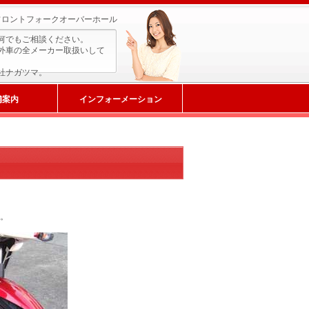
フロントフォークオーバーホール
何でもご相談ください。
外車の全メーカー取扱いして
社ナガツマ。
舗案内
インフォーメーション
。