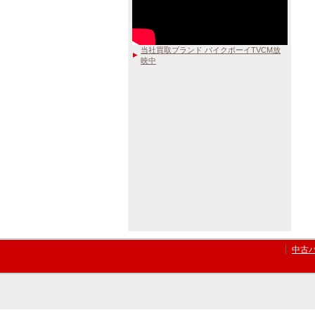
当社買取ブランド バイクボーイTVCM放
映中
中古