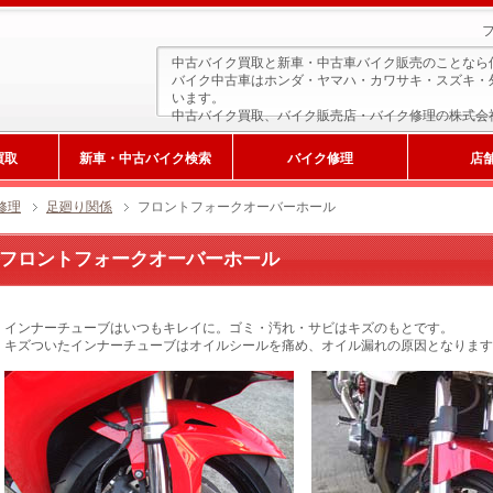
中古バイク買取と新車・中古車バイク販売のことなら
バイク中古車はホンダ・ヤマハ・カワサキ・スズキ・
います。
中古バイク買取、バイク販売店・バイク修理の株式会
買取
新車・中古バイク検索
バイク修理
店
修理
足廻り関係
フロントフォークオーバーホール
フロントフォークオーバーホール
インナーチューブはいつもキレイに。ゴミ・汚れ・サビはキズのもとです。
キズついたインナーチューブはオイルシールを痛め、オイル漏れの原因となります
新車検索