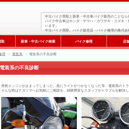
中古バイク買取と新車・中古車バイク販売のことなら
バイク中古車はホンダ・ヤマハ・カワサキ・スズキ・
います。
中古バイク買取、バイク販売店・バイク修理の株式会
買取
新車・中古バイク検索
バイク修理
店
修理
電装系
電装系の不良診断
電装系の不良診断
突然エンジンが止まってしまった。急にライトがつかなくなった等、電装系のトラ
そんな時はナガツマへお気軽にご相談を。経験豊富なスタッフがトラブルを解決し
新車検索