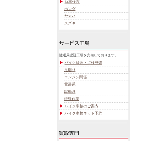
新車検索
ホンダ
ヤマハ
スズキ
陸運局認証工場を完備しております。
バイク修理・点検整備
足廻り
エンジン関係
電装系
駆動系
特殊作業
バイク車検のご案内
バイク車検ネット予約