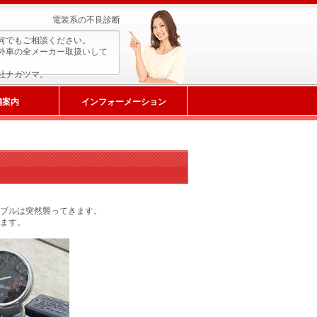
電装系の不良診断
何でもご相談ください。
外車の全メーカー取扱いして
社ナガツマ。
舗案内
インフォーメーション
ブルは突然襲ってきます。
ます。