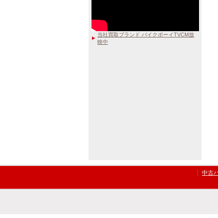
当社買取ブランド バイクボーイTVCM放
映中
中古