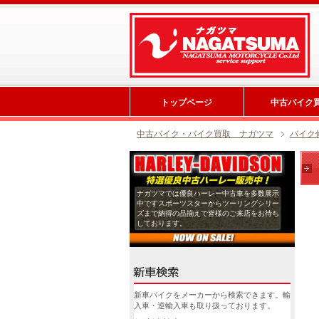
トップページ
中古バイク
中古バイク・バイク買取 ナガツマ
バイク
ナガツマでは優良ハーレー中古車を多数展示
中ですスポーツスターからツーリングシリー
ズまで納得の品揃えで皆様のご来店をお待ち
しております。
新車バイクをメーカーから検索できます。輸
入車・逆輸入車も取り扱っております。