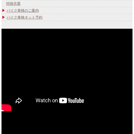
特殊作業
バイク車検のご案内
バイク車検ネット予約
あなたのバイク夢みてませんか？
当社買取ブランド バイクボーイTVCM放映中