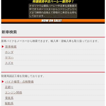
ナガツマでは優良ハーレー中古車を多数展示
中ですスポーツスターからツーリングシリー
ズまで納得の品揃えで皆様のご来店をお待ち
しております。
新車バイクをメーカーから検索できます。輸入車・逆輸入車も取り扱っております。
新車検索
ホンダ
ヤマハ
スズキ
陸運局認証工場を完備しております。
バイク修理・点検整備
足廻り
エンジン関係
電装系
駆動系