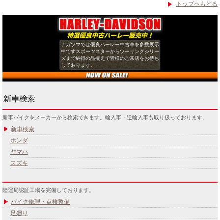
トップヘもどる
ナガツマでは優良ハーレー中古車を多数展示
中ですスポーツスターからツーリングシリー
ズまで納得の品揃えで皆様のご来店をお待ち
しております。
新車バイクをメーカーから検索できます。輸入車・逆輸入車も取り扱っております。
新車検索
ホンダ
ヤマハ
スズキ
陸運局認証工場を完備しております。
バイク修理・点検整備
足廻り