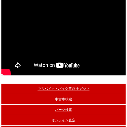
当社買取ブランド バイクボーイTVCM放映中
中古バイク・バイク買取 ナガツマ
中古車検索
パーツ検索
オンライン査定