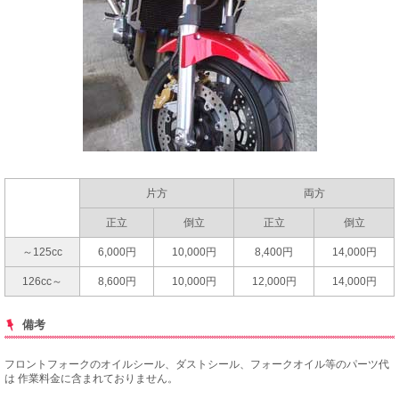
片方
両方
正立
倒立
正立
倒立
～125cc
6,000円
10,000円
8,400円
14,000円
126cc～
8,600円
10,000円
12,000円
14,000円
備考
フロントフォークのオイルシール、ダストシール、フォークオイル等のパーツ代
は
作業料金に含まれておりません。