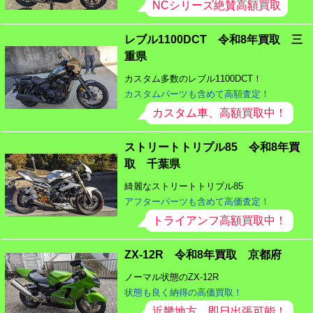
NCシリーズ絶賛高額買取
レブル1100DCT 令和8年買取 三
重県
カスタム多数のレブル1100DCT！
カスタムパーツも含めて高額査定！
カスタム車、高額買取中！
ストリートトリプル85 令和8年買
取 千葉県
綺麗なストリートトリプル85
アフターパーツも含めて高価査定！
トライアンフ高額買取中！
ZX-12R 令和8年買取 京都府
ノーマル状態のZX-12R
状態も良く納得の高価買取！
近畿地方、即日出張可能！