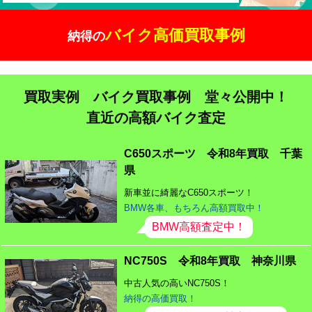
バイク高価買取事例
納得の
買取実例 バイク買取事例 堂々公開中！
直近の高額バイク査定
C650スポーツ 令和8年買取 千葉
県
新車並に綺麗なC650スポーツ！
BMW各車、もちろん高額買取中！
BMW高額査定中！
NC750S 令和8年買取 神奈川県
中古人気の高いNC750S！
納得の高価買取！