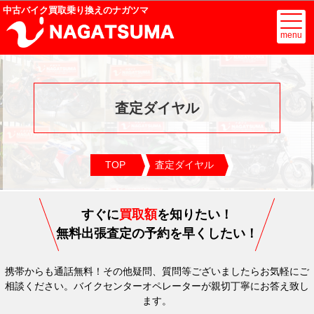
中古バイク買取乗り換えのナガツマ
menu
査定ダイヤル
TOP
査定ダイヤル
すぐに
買取額
を知りたい！
無料出張査定の予約を早くしたい！
携帯からも通話無料！
その他疑問、質問等ございましたらお気軽にご
相談ください。
バイクセンターオペレーターが親切丁寧にお答え致し
ます。