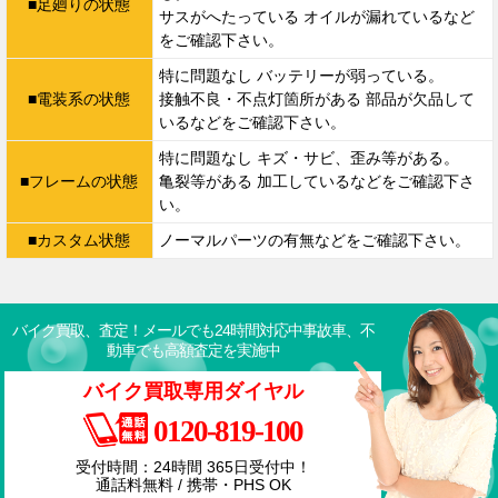
■足廻りの状態
サスがへたっている オイルが漏れているなど
をご確認下さい。
特に問題なし バッテリーが弱っている。
■電装系の状態
接触不良・不点灯箇所がある 部品が欠品して
いるなどをご確認下さい。
特に問題なし キズ・サビ、歪み等がある。
■フレームの状態
亀裂等がある 加工しているなどをご確認下さ
い。
■カスタム状態
ノーマルパーツの有無などをご確認下さい。
バイク買取、査定！メールでも24時間対応中
事故車、不
動車でも高額査定を実施中
バイク買取専用ダイヤル
0120-819-100
受付時間：24時間 365日受付中！
通話料無料 / 携帯・PHS OK