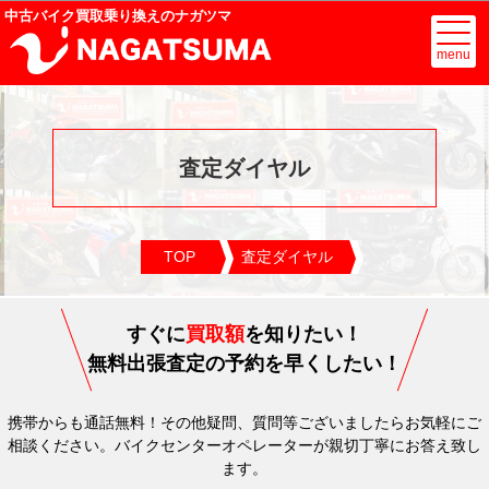
中古バイク買取乗り換えのナガツマ
menu
査定ダイヤル
TOP
査定ダイヤル
すぐに
買取額
を知りたい！
無料出張査定の予約を早くしたい！
携帯からも通話無料！
その他疑問、質問等ございましたらお気軽にご
相談ください。
バイクセンターオペレーターが親切丁寧にお答え致し
ます。