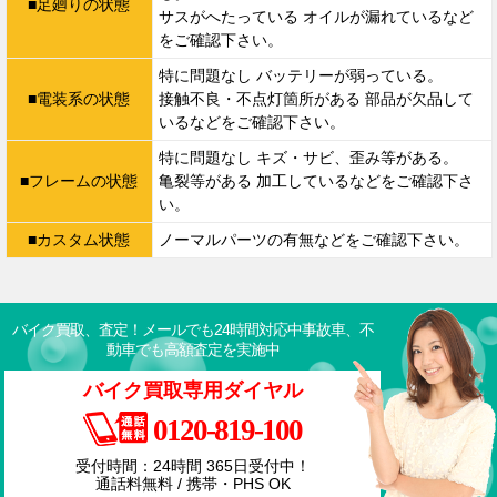
■足廻りの状態
サスがへたっている オイルが漏れているなど
をご確認下さい。
特に問題なし バッテリーが弱っている。
■電装系の状態
接触不良・不点灯箇所がある 部品が欠品して
いるなどをご確認下さい。
特に問題なし キズ・サビ、歪み等がある。
■フレームの状態
亀裂等がある 加工しているなどをご確認下さ
い。
■カスタム状態
ノーマルパーツの有無などをご確認下さい。
バイク買取、査定！メールでも24時間対応中
事故車、不
動車でも高額査定を実施中
バイク買取専用ダイヤル
0120-819-100
受付時間：24時間 365日受付中！
通話料無料 / 携帯・PHS OK